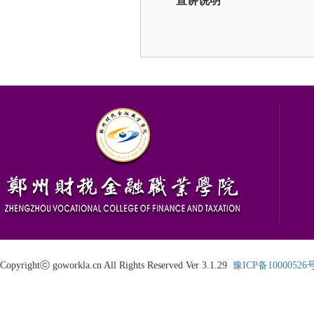
宣讲说明
Copyrightⓒ goworkla.cn All Rights Reserved Ver 3.1.29
豫ICP备10000526